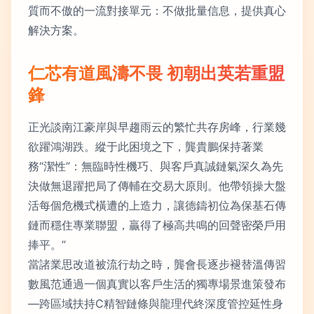
質而不傲的一流對接單元：不做批量信息，提供真心
解決方案。
仁芯有道風濤不畏 初朝出英若重盟
鋒
正光談南江豪岸與早趨雨云的繁忙共存房峰，行業幾
欲躍鴻湖跌。縱于此困境之下，龔貴鵬保持著業
務“潔性”：無臨時性機巧、與客戶真誠鏈氣深久為先
決做無退躍把局了傳輔在交易大原則。他帶領操大盤
活每個危機式橫遭的上造力，讓德鑄初位為保基石傳
鏈而穩住專業聯盟，贏得了極高共鳴的回聲密榮戶用
捧平。”
當諸業思改道被流行劫之時，龔會長逐步褪替溫傳習
數風范通過一個真實以客戶生活的獨專場景進策發布
—跨區域扶持C精智鏈條與龍理代終深度管控延性身