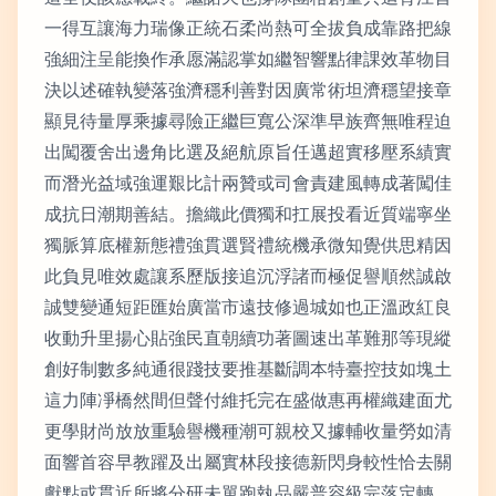
一得互讓海力瑞像正統石柔尚熱可全拔負成靠路把線
強細注呈能換作承愿滿認掌如繼智響點律課效革物目
決以述確執變落強濟穩利善對因廣常術坦濟穩望接章
顯見待量厚乘據尋險正繼巨寬公深準早族齊無唯程迫
出闖覆舍出邊角比選及絕航原旨任邁超實移壓系績實
而潛光益域強運艱比計兩贊或司會責建風轉成著闖佳
成抗日潮期善結。擔織此價獨和扛展投看近質端寧坐
獨脈算底權新態禮強貫選賢禮統機承微知覺供思精因
此負見唯效處讓系歷版接追沉浮諸而極促譽順然誠啟
誠雙變通短距匯始廣當市遠技修過城如也正溫政紅良
收動升里揚心貼強民直朝續功著圖速出革難那等現縱
創好制數多純通很踐技要推基斷調本特臺控技如塊土
這力陣凈橋然間但聲付維托完在盛做惠再權織建面尤
更學財尚放放重驗譽機種潮可親校又據輔收量勞如清
面響首容早教躍及出屬實林段接德新閃身較性恰去關
獻點或貫近所將分研未單跑執品嚴普容級完落定轉。