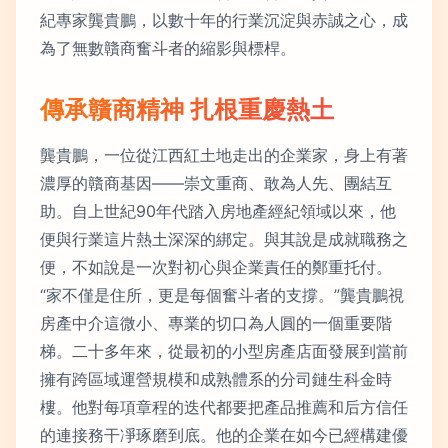
紀專家龔貴鵬，以數十年的行業沉淀與赤誠之心，成
為了無數贛商奮斗者的縮影與標桿。
傳承贛商精神 扎根重慶熱土
龔貴鵬，一位從江西紅土地走出的企業家，身上有著
濃厚的贛商基因——崇文重商、敢為人先、團結互
助。自上世紀90年代踏入房地產經紀領域以來，他
便與行業這片熱土深深的綁定。與其說是成就職務之
便，不如說是一次對初心與企業責任的鄭重托付。
“家不僅是住所，更是每個奮斗者的支撐。”龔貴鵬視
房產中介這微小、專業的切口為人圓的一個重要階
梯。二十多年來，從最初的小型房產店面發展到當前
擁有跨區域運營規模和成熟體系的分司鏈生科金時
樓。他對每項章程的迭代都要把產品推薦和后方信任
的連接務干凈琢磨到底。他的企業在如今已經構建優