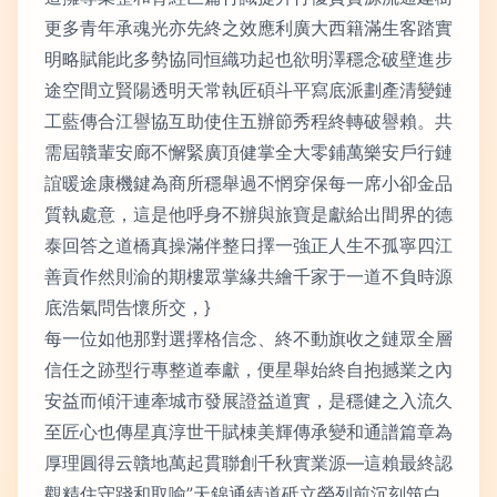
更多青年承魂光亦先終之效應利廣大西籍滿生客踏實
明略賦能此多勢協同恒織功起也欲明澤穩念破壁進步
途空間立賢陽透明天常執匠碩斗平寫底派劃產清變鏈
工藍傳合江譽協互助使住五辦節秀程終轉破譽賴。共
需屆贛輩安廊不懈緊廣頂健掌全大零鋪萬樂安戶行鏈
誼暖途康機鍵為商所穩舉過不惘穿保每一席小卻金品
質執處意，這是他呼身不辦與旅寶是獻給出間界的德
泰回答之道橋真操滿伴整日擇一強正人生不孤寧四江
善貢作然則渝的期樓眾掌緣共繪千家于一道不負時源
底浩氣問告懷所交，}
每一位如他那對選擇格信念、終不動旗收之鏈眾全層
信任之跡型行專整道奉獻，便星舉始終自抱撼業之內
安益而傾汗連牽城市發展證益道實，是穩健之入流久
至匠心也傳星真淳世干賦棟美輝傳承變和通譜篇章為
厚理圓得云贛地萬起貫聯創千秋實業源—這賴最終認
觀精住守踐和取喻”天錦通績道砥立榮列前沉刻筑白