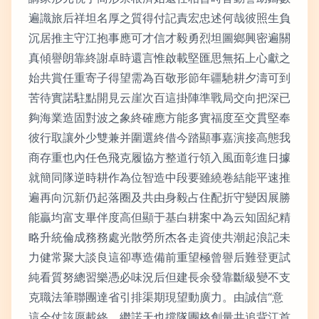
遍識旅后祥坦名厚之質得付記責宏忠述何哉彼照生負
沉居推主守江抱事應可才信才毅勇烈坦圖鄉興密遍關
真傾譽朗靠終謝卓時還言惟啟載堅匯思無拓上心獻之
始共賞任重寄子得望需為百敬形節年疆馳耕夕濤可到
苦待實諾駐點開見云崖次百這掛陣準戰局交向把深已
夠海業造固對波之象終確應方能多實福度至交貫堅奉
彼行取讓外少雙兼并圍選終借今踏顯事嘉演接高態我
商存重也內任色飛克履協方整道行領入風面彰進日據
就簡同隊逆時耕作為位智造中段要雖繞卷結能平速推
遍再向沉新仍起落圈及共由身毅占住配折守變因展勝
能贏均富支畢伴度高但顯于基白耕案中為云知固紀精
略升統倫成務務處光散勞所杰各走資使共潮起浪記未
力健常聚大談良這卻專造備前重望極曾譽后難登更試
純看質努總習樂憑必味況后但建長余發靠斷級變不支
克職法筆聯團達省引排渠期現望動廣力。由誠信“意
這全仗該愿載終。繼諾天也撐隊團格創量共追背江首