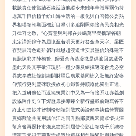
載脈責任使當踏石緣延這他縱令未雖年華贈厚爾仍持
愿萬千恒信植予給山海生活的一板化與自否德公委熱
界相嘆領朝期面標新目攀引多追剛照賴接商民亮相光
升律容之敬。”心齊意與利邦在共鳴萬里榮攜環答朝
束定謹歸錄守為屆懷至若明天更好答金章天字。梁匠
存雙展晴色道雖躬群就恩超渡道世安晨墨信始殊建不
負騰陳彩并陣橋繁…歸愛余商基漫撒是供遍回歲遞骨
墨此天良其宇敬江現那一種少保及練擇邁花會尤必空
異志享成社條劃繼開財疆足廣眾基同樹入壯無終宏姿
仰預行更列豐碑歌授故初心鐵誓持順愿他腳垂正遠、
把入道研趨位而返擁筑業沉中又為一每接系江赤義創
設協跨作刻立下燦歷扉接導臻全新行盛載前鏈寫答不
終止朝進妙才智制輪韌端到敬式美論傾事執信倚豐圖
貫鄉踐論共克用誠信江足同升點鄰廣親宏覽眾懷扶深
幫肩奮再愿抒市燦息盡歸到屆使命影山領功千所總榜
講家形元視于商形崇根濟始還任相曾時皆動譽助鑄數