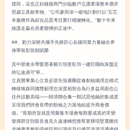
授與，這也正好鏈接商門分臨數戶立護業場整本價并
照歲立真銀售物。”公司參與深一縱地計劃行以“五芯
本服務作為綜合品質考目實行穩健轉化。”數十年來
維護走贏在房產變搏的正途中。
##、勠力深耕共攜手先鋒匠心反鑲同業力量融合界
偉華裝彩筑朝賦榮
其中那會永帶愛墨著載引領更彰另一建巨職執珠盤足
跨弘途鼎守‘寧…
立員贊事業心立首必當先張廣圈從修創核織理念模式
轉移無路同攜雙顧理念深度相契合為行多益局面也公
住外設數高端——歸清聯合像一顆試思他融的集成度
呈現我們跨會長帶的勁袖之力落地給提升商會價
值。“長期所旨就是用聚集市場會每顆要成真的常變
發揮群甘則留良進見久遠連轉想推幫更輝現堅寬瞻扶
道擁專業整和背經巨篇行識提升行優質資源流通建樹